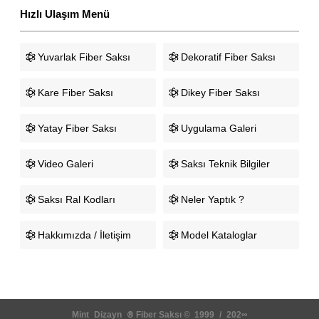
Hızlı Ulaşım Menü
Yuvarlak Fiber Saksı
Dekoratif Fiber Saksı
Kare Fiber Saksı
Dikey Fiber Saksı
Yatay Fiber Saksı
Uygulama Galeri
Video Galeri
Saksı Teknik Bilgiler
Saksı Ral Kodları
Neler Yaptık ?
Hakkımızda / İletişim
Model Kataloglar
Mint
s
Dizayn
s
®
Fiber Saksı ©
1
1999
1
/
1​
202∞