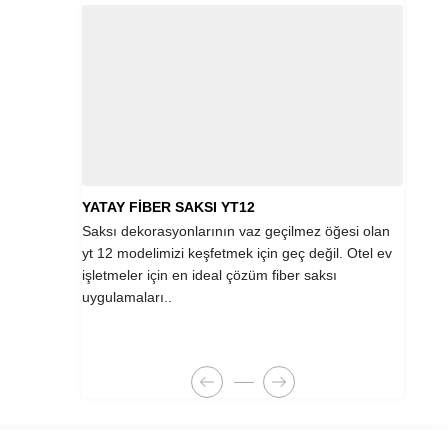
YATAY FİBER SAKSI YT12
DİKE
Saksı dekorasyonlarının vaz geçilmez öğesi olan
Fiber
yt 12 modelimizi keşfetmek için geç değil. Otel ev
renk 
işletmeler için en ideal çözüm fiber saksı
getir
uygulamaları..
Yazım