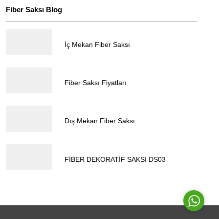
Fiber Saksı Blog
18.04.2024
İç Mekan Fiber Saksı
Müşteri Temsilcisi
18.04.2024
Fiber Saksı Fiyatları
18.04.2024
Dış Mekan Fiber Saksı
Cevap Yaz
17.04.2024
FİBER DEKORATİF SAKSI DS03