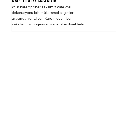
KARE FİBER SAKSI KR18
kr18 kare tip fiber saksımız cafe otel
dekorasyonu için mükemmel seçimler
arasında yer alıyor. Kare model fiber
saksılarımız projenize özel imal edilmektedir...