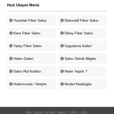
Hızlı Ulaşım Menü
Yuvarlak Fiber Saksı
Dekoratif Fiber Saksı
Kare Fiber Saksı
Dikey Fiber Saksı
Yatay Fiber Saksı
Uygulama Galeri
Video Galeri
Saksı Teknik Bilgiler
Saksı Ral Kodları
Neler Yaptık ?
Hakkımızda / İletişim
Model Kataloglar
Mint
s
Dizayn
s
®
Fiber Saksı ©
1
1999
1
/
1​
202∞