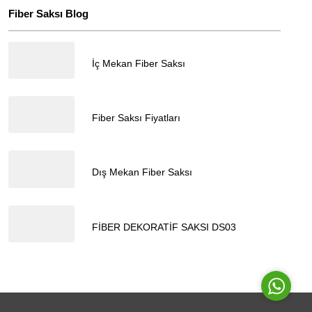
Fiber Saksı Blog
18.04.2024
İç Mekan Fiber Saksı
Müşteri Temsilcisi
18.04.2024
Fiber Saksı Fiyatları
18.04.2024
Dış Mekan Fiber Saksı
Cevap Yaz
17.04.2024
FİBER DEKORATİF SAKSI DS03