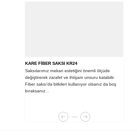
KARE FİBER SAKSI KR24
YUVA
Saksılarımız mekan estetiğini önemli ölçüde
Küre 
değiştirerek zarafet ve ihtişam unsuru katabilir.
koşul
Fiber saksı'da bitkileri kullanıyor olsanız da boş
seçen
bıraksanız...
imala