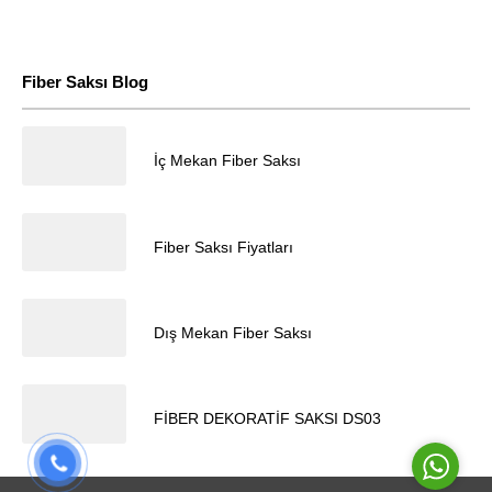
Fiber Saksı Blog
18.04.2024
Müşteri Temsilcisi
İç Mekan Fiber Saksı
18.04.2024
Fiber Saksı Fiyatları
18.04.2024
Dış Mekan Fiber Saksı
Cevap Yaz
17.04.2024
FİBER DEKORATİF SAKSI DS03