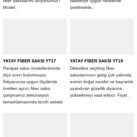
fiber saksılarımı arıyorsunuz?
talebinize uygun renklerde
Model..
üretilmekte..
YATAY FİBER SAKSI YT17
YATAY FİBER SAKSI YT19
Parapet saksı modellerimizde
Dikkatlice seçilmiş fiber
ölçü sınırı bulunmuyor.
saksılarınızın gelişi çok yakında,
İhtiyacınıza uygun ölçülerde
evinizi doğal zarafet ve hayranlık
üretilen ayrıcı fiber saksı
uyandıran güzellik diyarına
çalışmamız dekorasyon
yükseltmeyi vaat ediyor. Fiyat..
tamamlamasında tercih sebebi