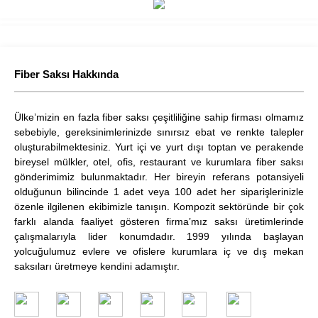
Fiber Saksı Hakkında
Ülke’mizin en fazla fiber saksı çeşitliliğine sahip firması olmamız
sebebiyle, gereksinimlerinizde sınırsız ebat ve renkte talepler
oluşturabilmektesiniz. Yurt içi ve yurt dışı toptan ve perakende
bireysel mülkler, otel, ofis, restaurant ve kurumlara fiber saksı
gönderimimiz bulunmaktadır. Her bireyin referans potansiyeli
olduğunun bilincinde 1 adet veya 100 adet her siparişlerinizle
özenle ilgilenen ekibimizle tanışın. Kompozit sektöründe bir çok
farklı alanda faaliyet gösteren firma’mız saksı üretimlerinde
çalışmalarıyla lider konumdadır. 1999 yılında başlayan
yolcuğulumuz evlere ve ofislere kurumlara iç ve dış mekan
saksıları üretmeye kendini adamıştır.
.
​
.
.
.
.