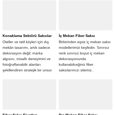
dekorasyonundan yapı
hafiflik, dayanıklılık ve modern
projelerine kadar her detay,
tasarım...
mekânın karakterini belirleyen
bir imza niteliği...
Konaklama Sektörü Saksılar
İç Mekan Fiber Saksı
Oteller ve tatil köyleri için dış
Birbirinden eşsiz iç mekan saksı
mekân tasarımı, artık sadece
modellerimizi keşfedin. Sınırsız
dekorasyon değil; marka
renk sınırsız boyut iç mekan
algısını, misafir deneyimini ve
dekorasyonunda
fotoğraflanabilir alanları
kullanabilceğiniz fiber
şekillendiren stratejik bir unsur.
saksılarımızı sitemiz..
Bu çerçevede fiber saksılar,
estetik görünümü, dayanıklılığı
ve esnek kullanım alanlarıyla
konaklama...
Fiber Saksı Fiyatları
Dış Mekan Fiber Saksı