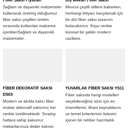
Sağlam ve dayanıklı malzemeler
Mevcut çeşitli stillere bakarken,
kullanarak üretmiş olduğumuz
herhangi ihtiyacı karşılamak için
fiber saksı çeşitleri üretim
bir dizi fiber saksı tasarımı
sırasında kullanılan malzeme
bulacaksınız. Koyu renkte
içerikleriSağlam ve dayanıklı
küresel bir şeklin modern
malzemeler..
cazibesi..
FİBER DEKORATİF SAKSI
YUVARLAK FİBER SAKSI YS11
DS03
Fiber saksıda hangi modelleri
Modern ve akılda kalıcı fiber
seçebileceğiniz sizin için en
imalatı dekoratif saksımız her
önemlilerini, ilham kaynaklarını
renkte üretilmektedir. Sıradışı
ve temel kriterlerinin listesini
hatlara sahip saksımız
içeren bir rehber hazırladık.
mekanlarınıza değer katıyor.