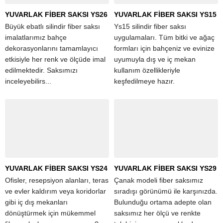
YUVARLAK FİBER SAKSI YS26
YUVARLAK FİBER SAKSI YS15
Büyük ebatlı silindir fiber saksı
Ys15 silindir fiber saksı
imalatlarımız bahçe
uygulamaları. Tüm bitki ve ağaç
dekorasyonlarını tamamlayıcı
formları için bahçeniz ve evinize
etkisiyle her renk ve ölçüde imal
uyumuyla dış ve iç mekan
edilmektedir. Saksımızı
kullanım özellikleriyle
inceleyebilirs...
keşfedilmeye hazır.
YUVARLAK FİBER SAKSI YS24
YUVARLAK FİBER SAKSI YS29
Ofisler, resepsiyon alanları, teras
Çanak modeli fiber saksımız
ve evler kaldırım veya koridorlar
sıradışı görünümü ile karşınızda.
gibi iç dış mekanları
Bulunduğu ortama adepte olan
dönüştürmek için mükemmel
saksımız her ölçü ve renkte