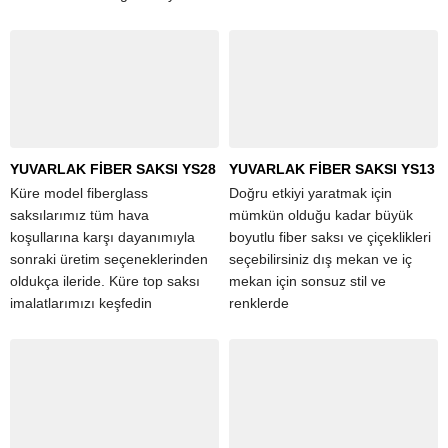
Fiber saksı....
YUVARLAK FİBER SAKSI YS28
YUVARLAK FİBER SAKSI YS13
Küre model fiberglass
Doğru etkiyi yaratmak için
saksılarımız tüm hava
mümkün olduğu kadar büyük
koşullarına karşı dayanımıyla
boyutlu fiber saksı ve çiçeklikleri
sonraki üretim seçeneklerinden
seçebilirsiniz dış mekan ve iç
oldukça ileride. Küre top saksı
mekan için sonsuz stil ve
imalatlarımızı keşfedin
renklerde