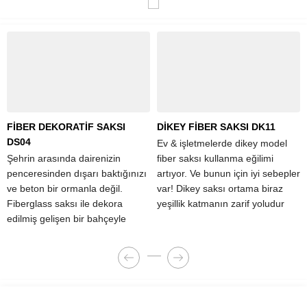
FİBER DEKORATİF SAKSI
DİKEY FİBER SAKSI DK11
DS04
Ev & işletmelerde dikey model
Şehrin arasında dairenizin
fiber saksı kullanma eğilimi
penceresinden dışarı baktığınızı
artıyor. Ve bunun için iyi sebepler
ve beton bir ormanla değil.
var! Dikey saksı ortama biraz
Fiberglass saksı ile dekora
yeşillik katmanın zarif yoludur
edilmiş gelişen bir bahçeyle
karşılaştığınız