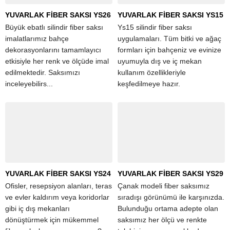
YUVARLAK FİBER SAKSI YS26
YUVARLAK FİBER SAKSI YS15
Büyük ebatlı silindir fiber saksı
Ys15 silindir fiber saksı
imalatlarımız bahçe
uygulamaları. Tüm bitki ve ağaç
dekorasyonlarını tamamlayıcı
formları için bahçeniz ve evinize
etkisiyle her renk ve ölçüde imal
uyumuyla dış ve iç mekan
edilmektedir. Saksımızı
kullanım özellikleriyle
inceleyebilirs...
keşfedilmeye hazır.
YUVARLAK FİBER SAKSI YS24
YUVARLAK FİBER SAKSI YS29
Ofisler, resepsiyon alanları, teras
Çanak modeli fiber saksımız
ve evler kaldırım veya koridorlar
sıradışı görünümü ile karşınızda.
gibi iç dış mekanları
Bulunduğu ortama adepte olan
dönüştürmek için mükemmel
saksımız her ölçü ve renkte