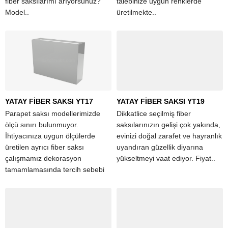
fiber saksılarımı arıyorsunuz?
talebinize uygun renklerde
Model..
üretilmekte..
YATAY FİBER SAKSI YT17
YATAY FİBER SAKSI YT19
Parapet saksı modellerimizde
Dikkatlice seçilmiş fiber
ölçü sınırı bulunmuyor.
saksılarınızın gelişi çok yakında,
İhtiyacınıza uygun ölçülerde
evinizi doğal zarafet ve hayranlık
üretilen ayrıcı fiber saksı
uyandıran güzellik diyarına
çalışmamız dekorasyon
yükseltmeyi vaat ediyor. Fiyat..
tamamlamasında tercih sebebi