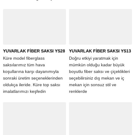
Fiber saksı....
YUVARLAK FİBER SAKSI YS28
YUVARLAK FİBER SAKSI YS13
Küre model fiberglass
Doğru etkiyi yaratmak için
saksılarımız tüm hava
mümkün olduğu kadar büyük
koşullarına karşı dayanımıyla
boyutlu fiber saksı ve çiçeklikleri
sonraki üretim seçeneklerinden
seçebilirsiniz dış mekan ve iç
oldukça ileride. Küre top saksı
mekan için sonsuz stil ve
imalatlarımızı keşfedin
renklerde