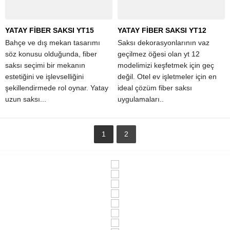
YATAY FİBER SAKSI YT15
YATAY FİBER SAKSI YT12
Bahçe ve dış mekan tasarımı
Saksı dekorasyonlarının vaz
söz konusu olduğunda, fiber
geçilmez öğesi olan yt 12
saksı seçimi bir mekanın
modelimizi keşfetmek için geç
estetiğini ve işlevselliğini
değil. Otel ev işletmeler için en
şekillendirmede rol oynar. Yatay
ideal çözüm fiber saksı
uzun saksı...
uygulamaları..
1
2