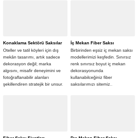
dekorasyonundan yapı
hafiflik, dayanıklılık ve modern
projelerine kadar her detay,
tasarım...
mekânın karakterini belirleyen
bir imza niteliği...
Konaklama Sektörü Saksılar
İç Mekan Fiber Saksı
Oteller ve tatil köyleri için dış
Birbirinden eşsiz iç mekan saksı
mekân tasarımı, artık sadece
modellerimizi keşfedin. Sınırsız
dekorasyon değil; marka
renk sınırsız boyut iç mekan
algısını, misafir deneyimini ve
dekorasyonunda
fotoğraflanabilir alanları
kullanabilceğiniz fiber
şekillendiren stratejik bir unsur.
saksılarımızı sitemiz..
Bu çerçevede fiber saksılar,
estetik görünümü, dayanıklılığı
ve esnek kullanım alanlarıyla
konaklama...
Fiber Saksı Fiyatları
Dış Mekan Fiber Saksı